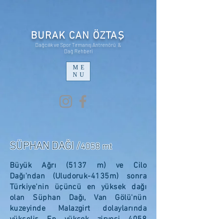
BURAK CAN ÖZTAŞ
Dağcılık ve Spor Tırmanış Antrenörü &
Dağ Rehberi
ME
NU
SÜPHAN DAĞI /
4058 mt
Büyük Ağrı
(5137 m) ve
Cilo
Dağı'ndan
(Uludoruk-4135m) sonra
Türkiye'nin üçüncü en yüksek dağı
olan Süphan Dağı, Van Gölü'nün
kuzeyinde
Malazgirt
dolaylarında