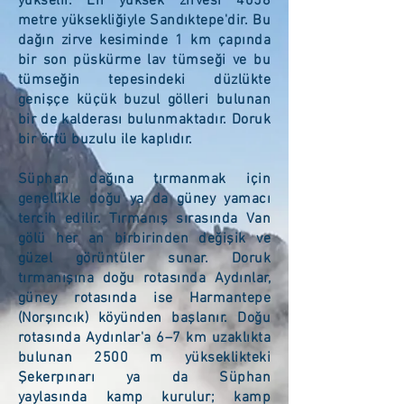
yükselir. En yüksek zirvesi 4058
metre yüksekliğiyle Sandıktepe'dir. Bu
dağın zirve kesiminde 1 km çapında
bir son püskürme lav tümseği ve bu
tümseğin tepesindeki düzlükte
genişçe küçük buzul gölleri bulunan
bir de kalderası bulunmaktadır. Doruk
bir örtü buzulu ile kaplıdır.
Süphan dağına tırmanmak için
genellikle
doğu
ya da
güney
yamacı
tercih edilir. Tırmanış sırasında
Van
gölü
her an birbirinden değişik ve
güzel görüntüler sunar. Doruk
tırmanışına doğu rotasında Aydınlar,
güney rotasında ise Harmantepe
(Norşıncık) köyünden başlanır. Doğu
rotasında Aydınlar'a 6–7 km uzaklıkta
bulunan 2500 m yükseklikteki
Şekerpınarı ya da
Süphan
yaylasında
kamp kurulur; kamp